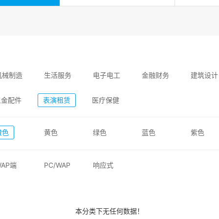
机械制造
生活服务
电子电工
金融财务
建筑设计
五金配件
表演租赁
医疗保健
橙色
黄色
绿色
蓝色
紫色
WAP端
PC/WAP
响应式
本分类下无任何数据！