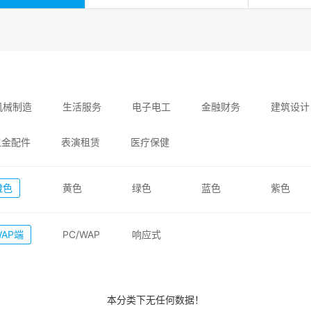
机械制造
生活服务
电子电工
金融财务
建筑设计
五金配件
表演租赁
医疗保健
橙色
黄色
绿色
蓝色
紫色
WAP端
PC/WAP
响应式
本分类下无任何数据！